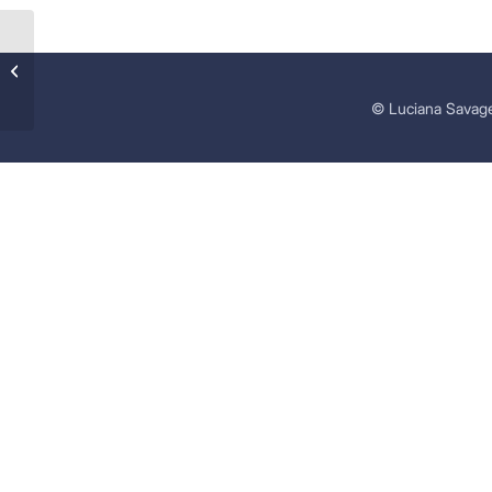
A Estrela D’Água
© Luciana Savage