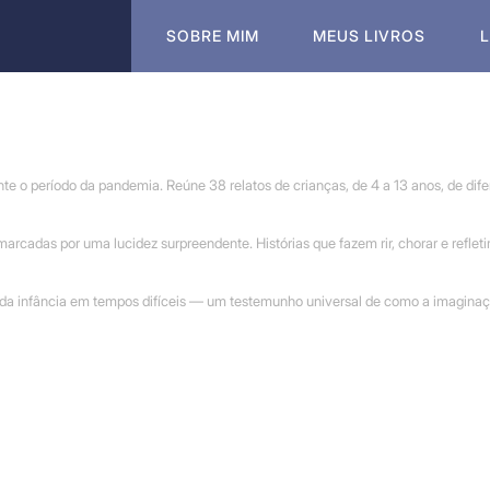
SOBRE MIM
MEUS LIVROS
ante o período da pandemia. Reúne 38 relatos de crianças, de 4 a 13 anos, de di
rcadas por uma lucidez surpreendente. Histórias que fazem rir, chorar e refleti
da infância em tempos difíceis — um testemunho universal de como a imaginaç