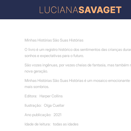
Minhas Histórias São Suas Histórias
O livro é um registro histórico dos sentimentos das crianças dur
sonhos e expectativas para o futuro.
São vozes ingênuas, por vezes cheias de fantasia, mas também ma
nova geração.
Minhas Histórias São Suas Histórias é um mosaico emocionante 
mais sombrios.
Editora:
Harper Collins
Ilustração:
Olga Cuellar
Ano publicação:
2021
Idade de leitura:
todas as idades