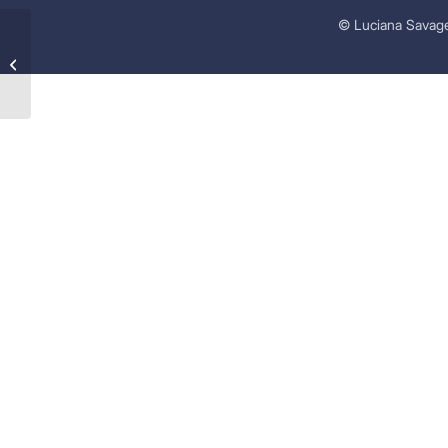
© Luciana Savage
Cambalhoteando no Céu