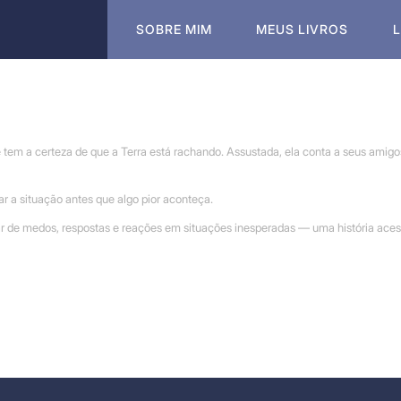
SOBRE MIM
MEUS LIVROS
m a certeza de que a Terra está rachando. Assustada, ela conta a seus amigos, 
r a situação antes que algo pior aconteça.
r de medos, respostas e reações em situações inesperadas — uma história acessí