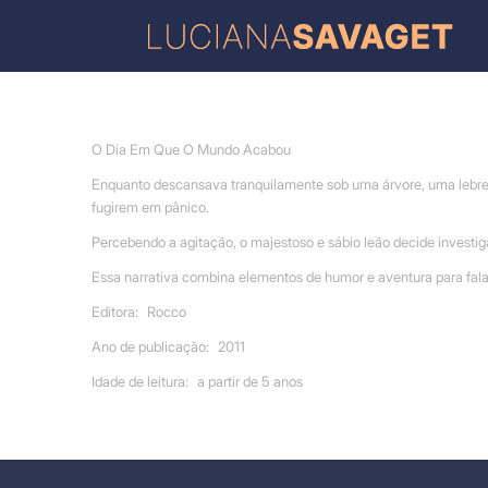
O Dia Em Que O Mundo Acabou
Enquanto descansava tranquilamente sob uma árvore, uma lebre te
fugirem em pânico.
Percebendo a agitação, o majestoso e sábio leão decide investiga
Essa narrativa combina elementos de humor e aventura para fala
Editora:
Rocco
Ano de publicação:
2011
Idade de leitura:
a partir de 5 anos