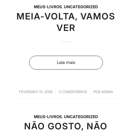
MEUS-LIVROS
,
UNCATEGORIZED
MEIA-VOLTA, VAMOS
VER
Leia mais
/
/
FEVEREIRO 10, 2026
0 COMENTÁRIOS
POR
ADMIN
MEUS-LIVROS
,
UNCATEGORIZED
NÃO GOSTO, NÃO