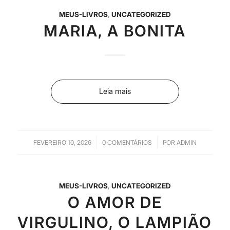
MEUS-LIVROS
,
UNCATEGORIZED
MARIA, A BONITA
Leia mais
/
/
FEVEREIRO 10, 2026
0 COMENTÁRIOS
POR
ADMIN
MEUS-LIVROS
,
UNCATEGORIZED
O AMOR DE
VIRGULINO, O LAMPIÃO