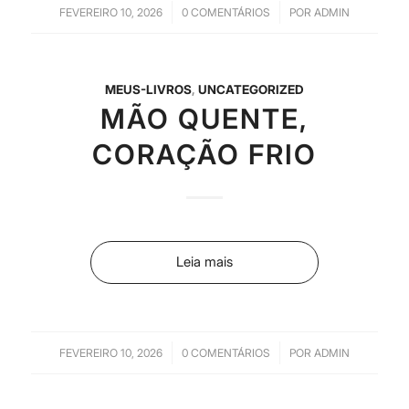
/
/
FEVEREIRO 10, 2026
0 COMENTÁRIOS
POR
ADMIN
MEUS-LIVROS
,
UNCATEGORIZED
MÃO QUENTE,
CORAÇÃO FRIO
Leia mais
/
/
FEVEREIRO 10, 2026
0 COMENTÁRIOS
POR
ADMIN