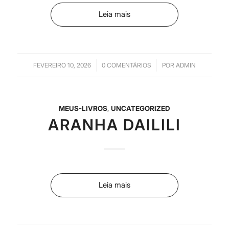
Leia mais
/
/
FEVEREIRO 10, 2026
0 COMENTÁRIOS
POR
ADMIN
MEUS-LIVROS
,
UNCATEGORIZED
ARANHA DAILILI
Leia mais