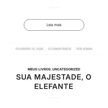
Leia mais
/
/
FEVEREIRO 10, 2026
0 COMENTÁRIOS
POR
ADMIN
MEUS-LIVROS
,
UNCATEGORIZED
SUA MAJESTADE, O
ELEFANTE