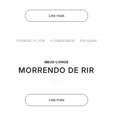
Leia mais
/
/
FEVEREIRO 10, 2026
0 COMENTÁRIOS
POR
ADMIN
MEUS-LIVROS
MORRENDO DE RIR
Leia mais