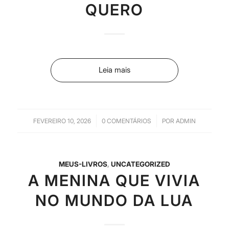
QUERO
Leia mais
/
/
FEVEREIRO 10, 2026
0 COMENTÁRIOS
POR
ADMIN
MEUS-LIVROS
,
UNCATEGORIZED
A MENINA QUE VIVIA
NO MUNDO DA LUA